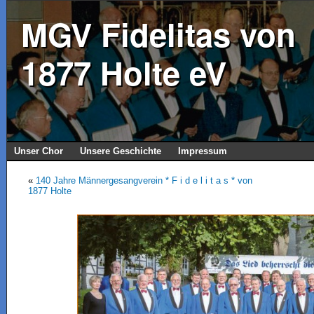
MGV Fidelitas von
1877 Holte eV
Unser Chor
Unsere Geschichte
Impressum
«
140 Jahre Männergesangverein * F i d e l i t a s * von
1877 Holte