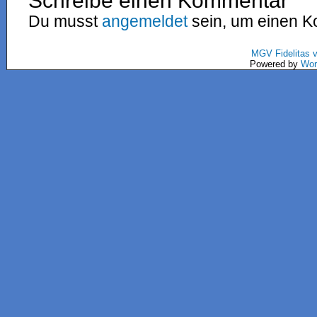
Schreibe einen Kommentar
Du musst
angemeldet
sein, um einen 
MGV Fidelitas 
Powered by
Wor